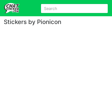
Stickers by Pionicon