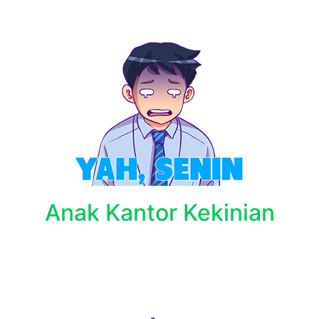
Anak Kantor Kekinian